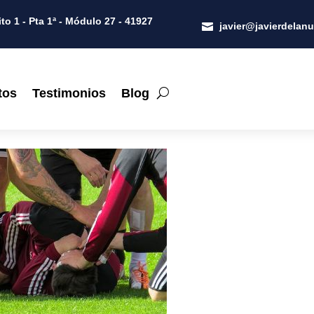
to 1 - Pta 1ª - Módulo 27 - 41927
javier@javierdelan

tos
Testimonios
Blog