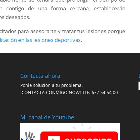
rán contigo de una forma cercana, establecerán
dos deseados.
tados para asesorarte y tratar tus lesiones porque
litación en las lesiones deportivas
.
Contacta ahora
Ponle solución a tu problema.
¡CONTACTA CONMIGO NOW! TLF.
677 54 54 00
Mi canal de Youtube