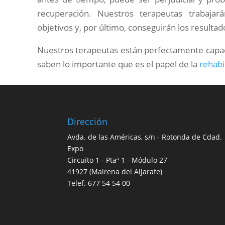
recuperación. Nuestros terapeutas trabaja
objetivos y, por último, conseguirán los resulta
Nuestros terapeutas están perfectamente capaci
saben lo importante que es el papel de la
rehabi
Dirección
Avda. de las Américas, s/n - Rotonda de Cdad.
Expo
Circuito 1 - Ptaª 1 - Módulo 27
41927 (Mairena del Aljarafe)
Telef.
677 54 54 00