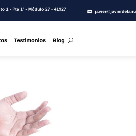
to 1 - Pta 1ª - Módulo 27 - 41927
javier@javierdelan

tos
Testimonios
Blog