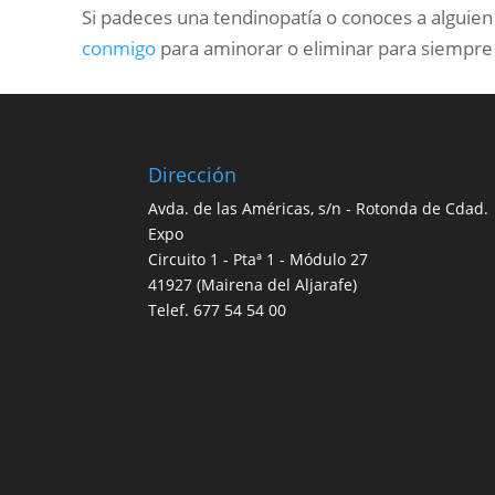
Si padeces una tendinopatía o conoces a alguie
conmigo
para aminorar o eliminar para siempre 
Dirección
Avda. de las Américas, s/n - Rotonda de Cdad.
Expo
Circuito 1 - Ptaª 1 - Módulo 27
41927 (Mairena del Aljarafe)
Telef.
677 54 54 00