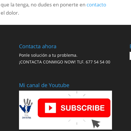
n que la tenga, no dudes en ponerte en
contacto
el dolor.
Contacta ahora
Ponle solución a tu problema.
¡CONTACTA CONMIGO NOW! TLF.
677 54 54 00
Mi canal de Youtube