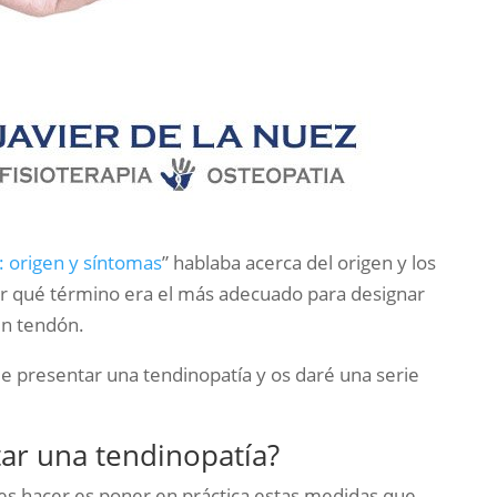
: origen y síntomas
” hablaba acerca del origen y los
ar qué término era el más adecuado para designar
un tendón.
de presentar una tendinopatía y os daré una serie
ar una tendinopatía?
es hacer es poner en práctica estas medidas que